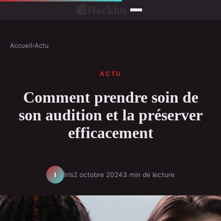
Hackhu
📰
Accueil
›
Actu
ACTU
Comment prendre soin de
son audition et la préserver
efficacement
Iris
2 octobre 2024
3 min de lecture
I