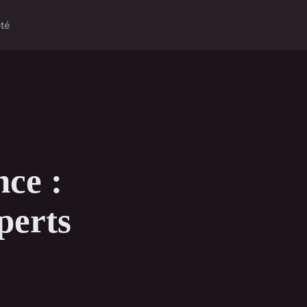
té
nce :
perts