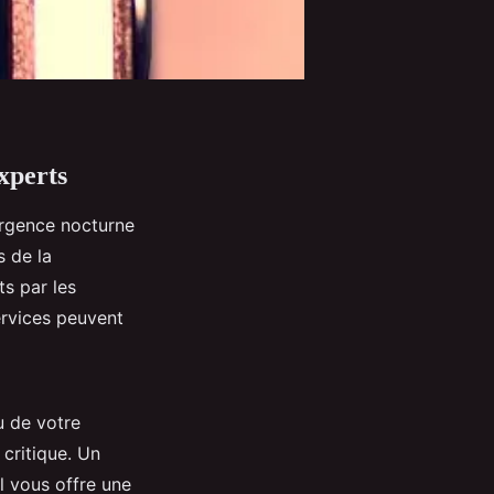
xperts
urgence nocturne
s de la
ts par les
ervices peuvent
u de votre
 critique. Un
l vous offre une