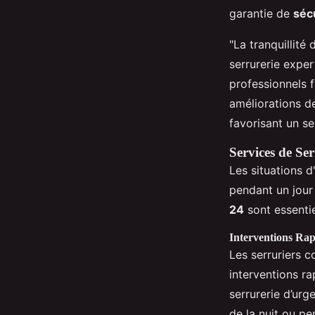
garantie de
séc
"La tranquillité
serrurerie exper
professionnels 
améliorations de
favorisant un se
Services de Se
Les situations d
pendant un jour 
24
sont essentie
Interventions Rapi
Les serruriers 
interventions r
serrurerie d’urg
de la nuit ou p