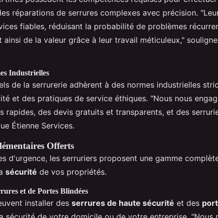
 des réparations de serrures complexes avec précision. "Leu
vices fiables, réduisant la probabilité de problèmes récurren
t ainsi de la valeur grâce à leur travail méticuleux," souligne
s Industrielles
ls de la serrurerie adhèrent à des normes industrielles stric
ité et des pratiques de service éthiques. "Nous nous engag
s rapides, des devis gratuits et transparents, et des serrurie
ique Étienne Services.
émentaires Offerts
ces d'urgence, les serruriers proposent une gamme complèt
la
sécurité
de vos propriétés.
rrures et de Portes Blindées
euvent installer des
serrures de haute sécurité
et des
port
la sécurité de votre domicile ou de votre entreprise. "Nou