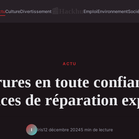
Hackhu
📰
ctu
Culture
Divertissement
Emploi
Environnement
Socié
ACTU
ures en toute confia
ices de réparation ex
Iris
12 décembre 2024
5 min de lecture
I