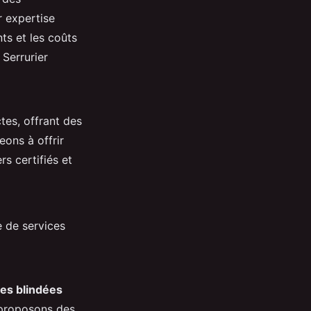
r expertise
ts et les coûts
 Serrurier
tes, offrant des
eons à offrir
rs certifiés et
e de services
es blindées
s proposons des