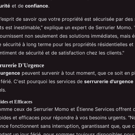
urité
et de
confiance
.
 d’esprit de savoir que votre propriété est sécurisée par des
ts est inestimable," explique un expert de Serrurier Momo. 
fournissent non seulement des solutions immédiates, mais 
 sécurité à long terme pour les propriétés résidentielles e
ntiment de sécurité et de satisfaction chez les clients."
rrurerie D'Urgence
'
urgence
peuvent survenir à tout moment, que ce soit en pl
férié. C'est pourquoi les services de
serrurerie d'urgence
ls.
des et Efficaces
comme ceux de Serrurier Momo et Étienne Services offrent 
apides et efficaces pour répondre à vos besoins urgents. "N
ence fonctionnent sans interruption, garantissant que, que c
endant un jour férié, nous sommes toujours disponibles pou