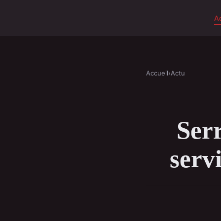
A
Accueil
›
Actu
Serr
serv