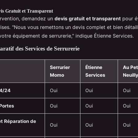
s Gratuit et Transparent
ervention, demandez un
devis gratuit et transparent
pour év
ises. "Nous vous remettons un devis complet et bien détaill
 votre équipement de serrurerie," indique Étienne Services.
atif des Services de Serrurerie
Serrurier
Étienne
Au Pet
Momo
Services
Neuill
24/24
Oui
Oui
Oui
Portes
Oui
Oui
Oui
t Réparation de
Oui
Oui
Oui