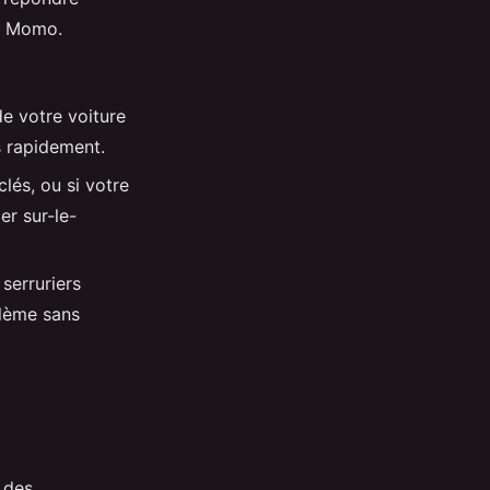
er Momo.
e votre voiture
s rapidement.
lés, ou si votre
er sur-le-
 serruriers
blème sans
 des