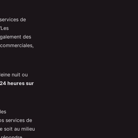
 services de
"Les
également des
t commerciales,
eine nuit ou
 24 heures sur
des
os services de
e soit au milieu
r répondre