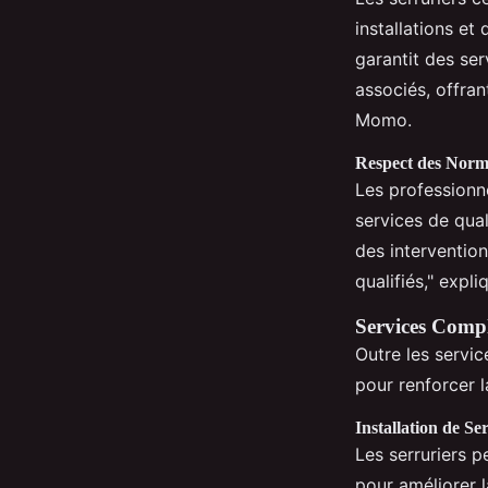
installations et
garantit des ser
associés, offran
Momo.
Respect des Norme
Les professionne
services de qual
des intervention
qualifiés," expl
Services Compl
Outre les servi
pour renforcer 
Installation de Se
Les serruriers p
pour améliorer 