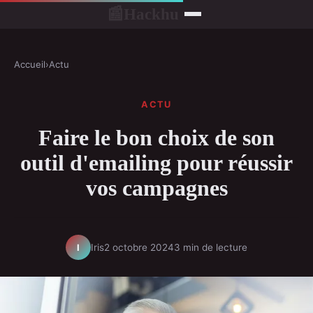
Hackhu
📰
Accueil
›
Actu
ACTU
Faire le bon choix de son
outil d'emailing pour réussir
vos campagnes
Iris
2 octobre 2024
3 min de lecture
I