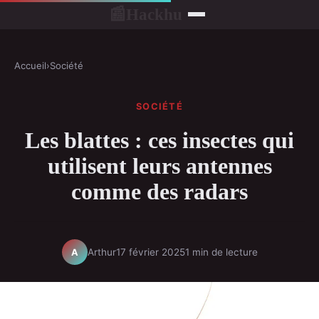
Hackhu
📰
Accueil
›
Société
SOCIÉTÉ
Les blattes : ces insectes qui
utilisent leurs antennes
comme des radars
Arthur
17 février 2025
1 min de lecture
A