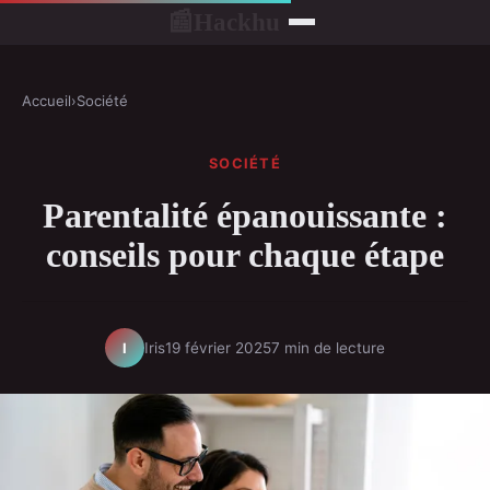
Hackhu
📰
Accueil
›
Société
SOCIÉTÉ
Parentalité épanouissante :
conseils pour chaque étape
Iris
19 février 2025
7 min de lecture
I