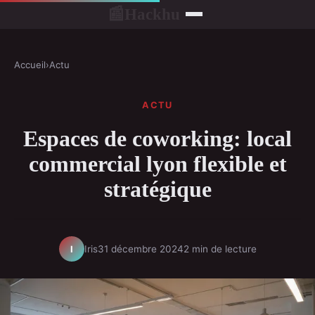
Hackhu
📰
Accueil
›
Actu
ACTU
Espaces de coworking: local
commercial lyon flexible et
stratégique
Iris
31 décembre 2024
2 min de lecture
I