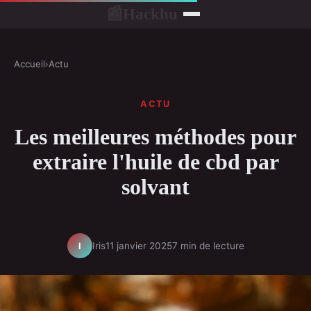
Hackhu
📰
Accueil
›
Actu
ACTU
Les meilleures méthodes pour
extraire l'huile de cbd par
solvant
Iris
11 janvier 2025
7 min de lecture
I