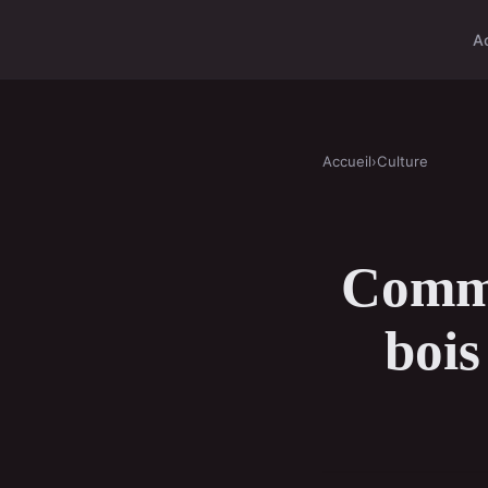
A
Accueil
›
Culture
Commen
bois