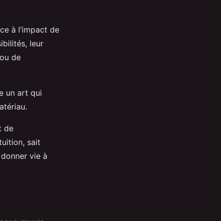
âce à l’impact de
bilités, leur
 ou de
e un art qui
atériau.
t de
uition, sait
 donner vie à