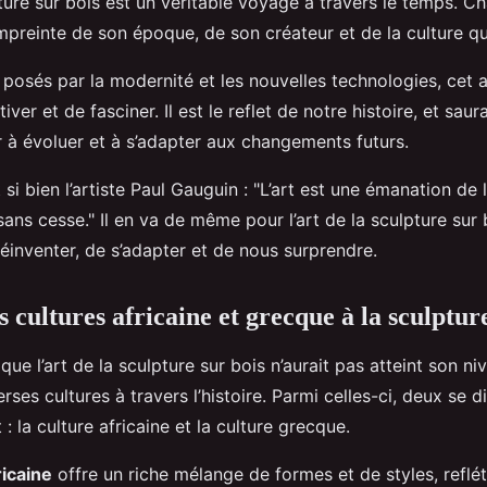
pture sur bois est un véritable voyage à travers le temps. 
empreinte de son époque, de son créateur et de la culture qui 
 posés par la modernité et les nouvelles technologies, cet a
ver et de fasciner. Il est le reflet de notre histoire, et sau
r à évoluer et à s’adapter aux changements futurs.
si bien l’artiste Paul Gauguin : "L’art est une émanation de l’
sans cesse." Il en va de même pour l’art de la sculpture sur 
éinventer, de s’adapter et de nous surprendre.
 cultures africaine et grecque à la sculptur
 que l’art de la sculpture sur bois n’aurait pas atteint son n
erses cultures à travers l’histoire. Parmi celles-ci, deux se d
: la culture africaine et la culture grecque.
ricaine
offre un riche mélange de formes et de styles, reflét