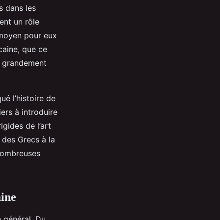
s dans les
ent un rôle
n moyen pour eux
icaine, que ce
, a grandement
ué l’histoire de
iers à introduire
igides de l’art
 des Grecs à la
 nombreuses
aine
en général. Du