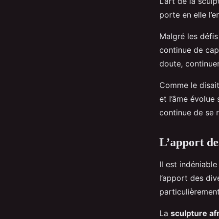
L’art de la scul
porte en elle l’
Malgré les défis
continue de capti
doute, continue
Comme le disait 
et l’âme évolue 
continue de se r
L’apport des
Il est indéniable
l’apport des div
particulièrement 
La
sculpture af