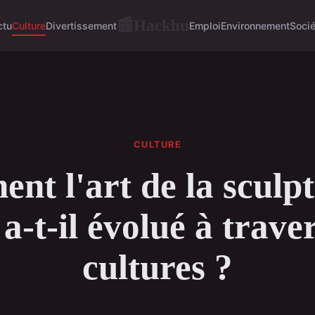
Hackhu
📰
ctu
Culture
Divertissement
Emploi
Environnement
Socié
CULTURE
t l'art de la sculp
 a-t-il évolué à traver
cultures ?