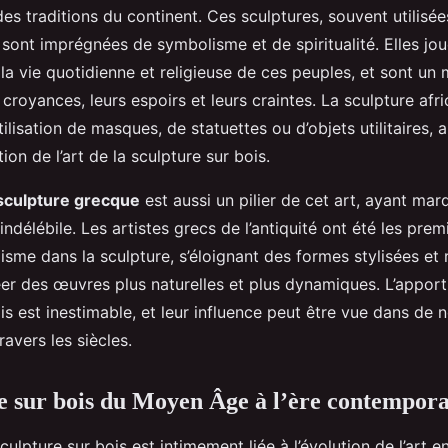
es traditions du continent. Ces sculptures, souvent utilisée
x, sont imprégnées de symbolisme et de spiritualité. Elles jou
la vie quotidienne et religieuse de ces peuples, et sont u
 croyances, leurs espoirs et leurs craintes. La sculpture afr
’utilisation de masques, de statuettes ou d’objets utilitaires
tion de l’art de la sculpture sur bois.
sculpture grecque
est aussi un pilier de cet art, ayant marq
indélébile. Les artistes grecs de l’antiquité ont été les prem
lisme dans la sculpture, s’éloignant des formes stylisées et r
éer des œuvres plus naturelles et plus dynamiques. L’apport
is est inestimable, et leur influence peut être vue dans de
ravers les siècles.
e sur bois du Moyen Âge à l’ère contempor
sculpture sur bois est intimement liée à l’évolution de l’art 