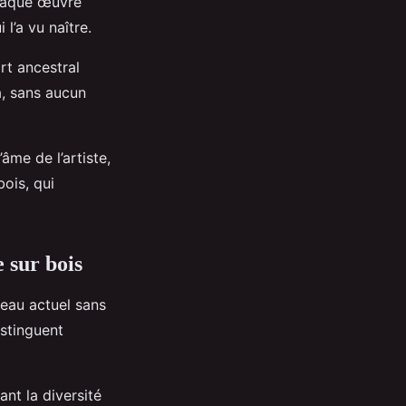
Chaque œuvre
l’a vu naître.
rt ancestral
ra, sans aucun
âme de l’artiste,
bois, qui
e sur bois
iveau actuel sans
istinguent
ant la diversité