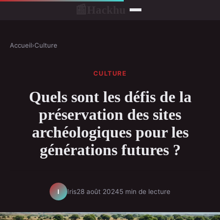
Hackhu
📰
Accueil
›
Culture
CULTURE
Quels sont les défis de la
préservation des sites
archéologiques pour les
générations futures ?
Iris
28 août 2024
5 min de lecture
I